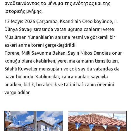
αναδεικνύοντας το μήνυμα της ενότητας και της
ιστορικής μνήμης.
13 Mayıs 2026 Çarşamba, Ksanti’nin Oreo köyünde, II.
Dünya Savaşı sırasında vatan uğruna canlarını veren
Müslüman Yunanlılar’ın anısına resmi ve görkemli bir
askeri anma töreni gerçekleştirildi.
Törene, Milli Savunma Bakanı Sayın Nikos Dendias onur
konuğu olarak katılırken, yerel makamların temsilcileri,
Silahlı Kuvvetler mensupları ve çok sayıda vatandaş da
hazır bulundu. Katılımcılar, kahramanları saygıyla
anarken, birlik, beraberlik ve tarihi hafızanın önemini
vurguladılar.