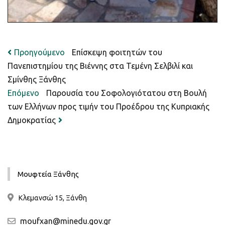
Πλοήγηση
Προηγούμενη
Προηγούμενο
Επίσκεψη φοιτητών του
ανάρτηση:
Πανεπιστημίου της Βιέννης στα Τεμένη Σελβιλί και
άρθρων
Σμίνθης Ξάνθης
Next
Επόμενο
Παρουσία του Σοφολογιότατου στη Βουλή
post:
των Ελλήνων προς τιμήν του Προέδρου της Κυπριακής
Δημοκρατίας
Μουφτεία Ξάνθης
Κλεμανσώ 15, Ξάνθη
moufxan@minedu.gov.gr