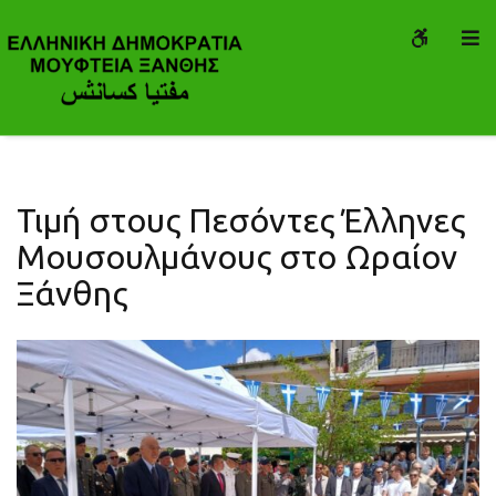
Τιμή
WCAG
O
στους
button
S
Πεσόντες
Έλληνες
Μουσουλμάνους
στο
Ωραίον
Τιμή στους Πεσόντες Έλληνες
Ξάνθης
Μουσουλμάνους στο Ωραίον
-
Μουφτεία
Ξάνθης
Ξάνθης